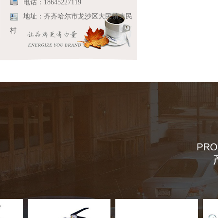
电话：18645227119
地址：齐齐哈尔市龙沙区大民镇大民
村