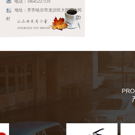
电话：18645227119
地址：齐齐哈尔市龙沙区大民镇大民
村